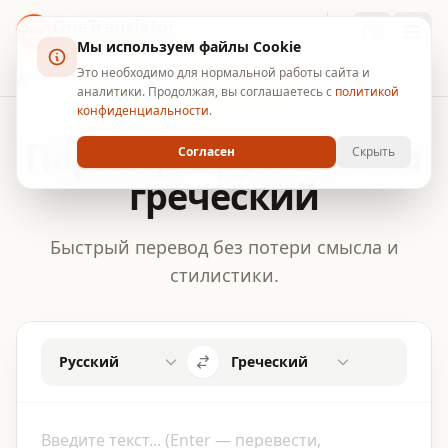
OneTranslator
Мы используем файлы Cookie
УМНЫЙ ПЕРЕВОДЧИК
Это необходимо для нормальной работы сайта и
Главная
Перевод с русского на греческий
аналитики. Продолжая, вы соглашаетесь с
политикой
конфиденциальности
.
Перевод с русского на
Согласен
Скрыть
греческий
Быстрый перевод без потери смысла и
стилистики.
Русский
Греческий