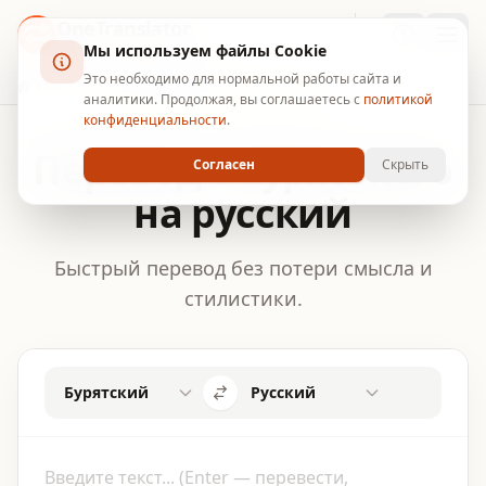
OneTranslator
Мы используем файлы Cookie
УМНЫЙ ПЕРЕВОДЧИК
Это необходимо для нормальной работы сайта и
Главная
Перевод с бурятского на русский
аналитики. Продолжая, вы соглашаетесь с
политикой
конфиденциальности
.
Перевод с бурятского
Согласен
Скрыть
на русский
Быстрый перевод без потери смысла и
стилистики.
Бурятский
Русский