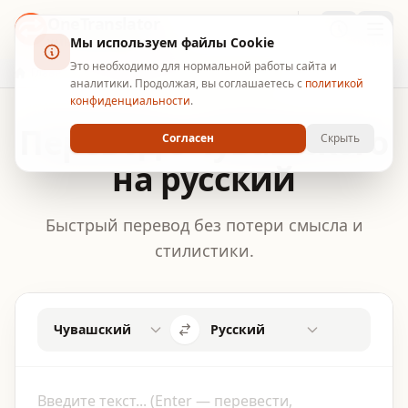
OneTranslator
Мы используем файлы Cookie
УМНЫЙ ПЕРЕВОДЧИК
Это необходимо для нормальной работы сайта и
Главная
Перевод с чувашского на русский
аналитики. Продолжая, вы соглашаетесь с
политикой
конфиденциальности
.
Перевод с чувашского
Согласен
Скрыть
на русский
Быстрый перевод без потери смысла и
стилистики.
Чувашский
Русский