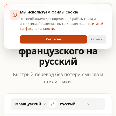
OneTranslator
Мы используем файлы Cookie
УМНЫЙ ПЕРЕВОДЧИК
Это необходимо для нормальной работы сайта и
Главная
Перевод с французского на русский
аналитики. Продолжая, вы соглашаетесь с
политикой
конфиденциальности
.
Перевод с
Согласен
Скрыть
французского на
русский
Быстрый перевод без потери смысла и
стилистики.
Французский
Русский