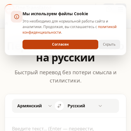
OneTranslator
Мы используем файлы Cookie
УМНЫЙ ПЕРЕВОДЧИК
Это необходимо для нормальной работы сайта и
Главная
Перевод с армянского на русский
аналитики. Продолжая, вы соглашаетесь с
политикой
конфиденциальности
.
Перевод с армянского
Согласен
Скрыть
на русский
Быстрый перевод без потери смысла и
стилистики.
Армянский
Русский