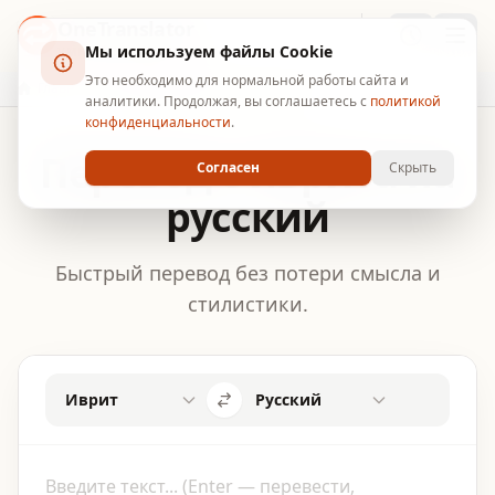
OneTranslator
Мы используем файлы Cookie
УМНЫЙ ПЕРЕВОДЧИК
Это необходимо для нормальной работы сайта и
Главная
Перевод с иврита на русский
аналитики. Продолжая, вы соглашаетесь с
политикой
конфиденциальности
.
Перевод с иврита на
Согласен
Скрыть
русский
Быстрый перевод без потери смысла и
стилистики.
Иврит
Русский